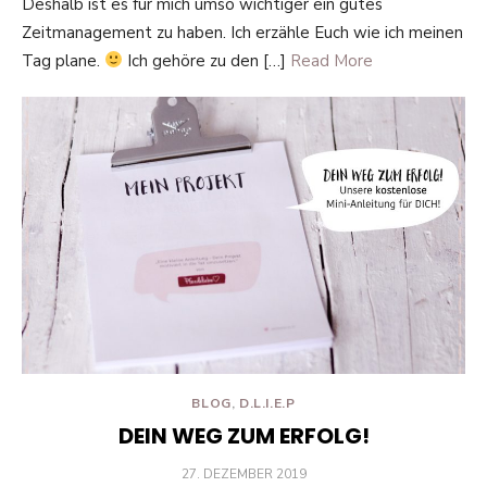
Deshalb ist es für mich umso wichtiger ein gutes
Zeitmanagement zu haben. Ich erzähle Euch wie ich meinen
Tag plane.
Ich gehöre zu den […]
Read More
BLOG
,
D.L.I.E.P
DEIN WEG ZUM ERFOLG!
POSTED
27. DEZEMBER 2019