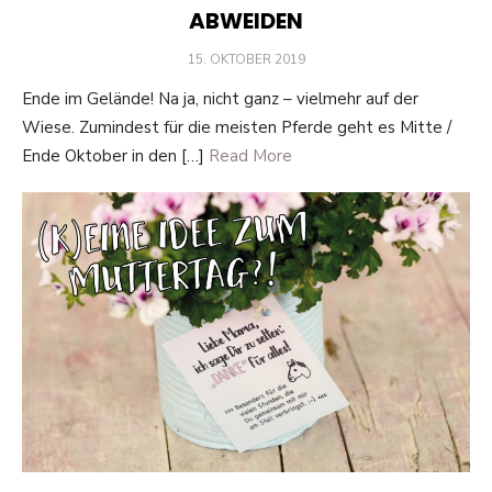
ABWEIDEN
POSTED
15. OKTOBER 2019
ON
Ende im Gelände! Na ja, nicht ganz – vielmehr auf der
Wiese. Zumindest für die meisten Pferde geht es Mitte /
Ende Oktober in den […]
Read More