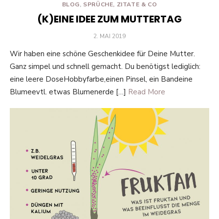
BLOG
,
SPRÜCHE, ZITATE & CO
(K)EINE IDEE ZUM MUTTERTAG
POSTED
2. MAI 2019
ON
Wir haben eine schöne Geschenkidee für Deine Mutter.
Ganz simpel und schnell gemacht. Du benötigst lediglich:
eine leere DoseHobbyfarbe,einen Pinsel, ein Bandeine
Blumeevtl. etwas Blumenerde […]
Read More