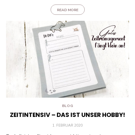
READ MORE
BLOG
ZEITINTENSIV – DAS IST UNSER HOBBY!
POSTED
1. FEBRUAR 2020
ON