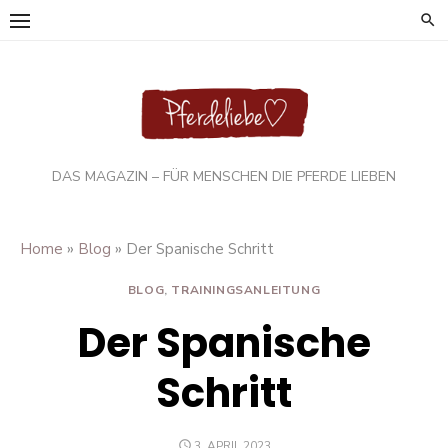
Skip
to
content
DAS MAGAZIN – FÜR MENSCHEN DIE PFERDE LIEBEN
»
»
Home
Blog
Der Spanische Schritt
BLOG
,
TRAININGSANLEITUNG
Der Spanische
Schritt
POSTED
3. APRIL 2023