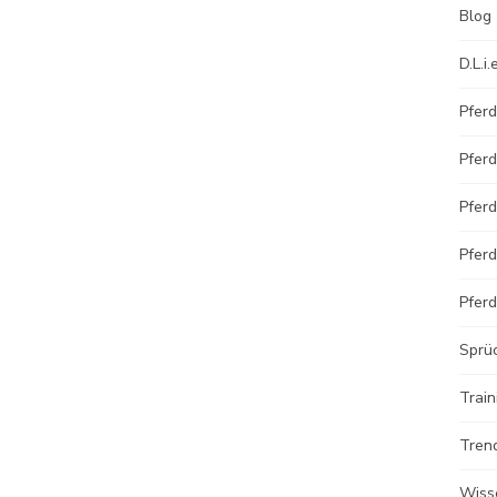
Blog
D.L.i.
Pfer
Pfer
Pfer
Pfer
Pferd
Sprüc
Train
Tren
Wiss