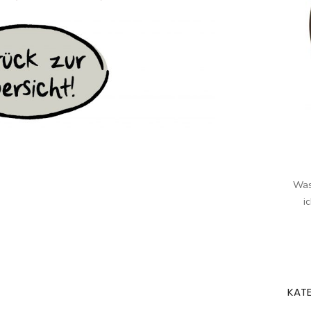
Was
i
KAT