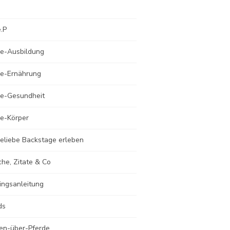
e.P
de-Ausbildung
de-Ernährung
de-Gesundheit
de-Körper
eliebe Backstage erleben
he, Zitate & Co
ingsanleitung
ds
en-über-Pferde